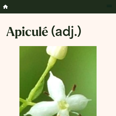
Apiculé
(adj.)