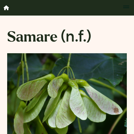
Samare
(n.f.)