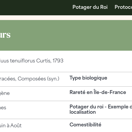
Potager du Roi
Protoc
urs
uus tenuiflorus
Curtis, 1793
Type biologique
racées, Composées (syn.)
Rareté en Île-de-France
gène
Potager du roi - Exemple 
hes
localisation
Comestibilité
uin à Août