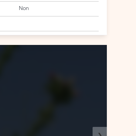
Non
❯