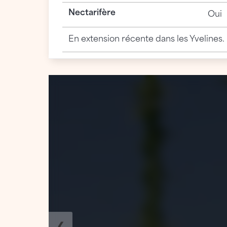
Nectarifère
Oui
En extension récente dans les Yvelines.
❮