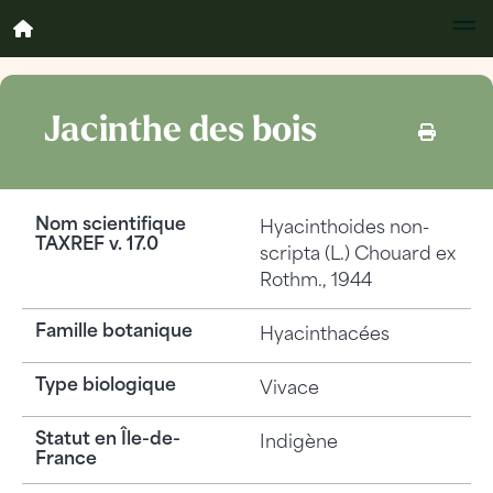
Jacinthe des bois
Nom scientifique
Hyacinthoides non-
TAXREF v. 17.0
scripta
(L.) Chouard ex
Rothm., 1944
Famille botanique
Hyacinthacées
Type biologique
Vivace
Statut en Île-de-
Indigène
France