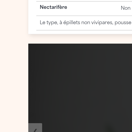
Nectarifère
Non
Le type, à épillets non vivipares, pouss
❮