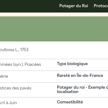
Potager du Roi
Protoc
bulbosa
L., 1753
Type biologique
inées (syn.), Poacées
Rareté en Île-de-France
gène
Potager du roi - Exemple 
rstices des pavés
localisation
Comestibilité
ril à Juin