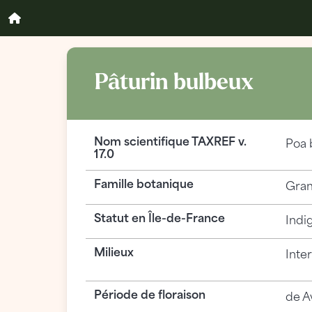
Pâturin bulbeux
Nom scientifique TAXREF v.
Poa 
17.0
Famille botanique
Gram
Statut en Île-de-France
Indi
Milieux
Inte
Période de floraison
de Av