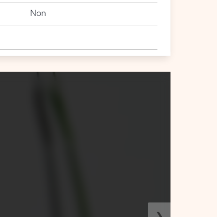
Non
❯