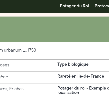
Potager du Roi
Protoc
m urbanum
L., 1753
Type biologique
cées
Rareté en Île-de-France
gène
Potager du roi - Exemple 
ures, Friches
localisation