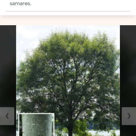
samares.
❮
❯