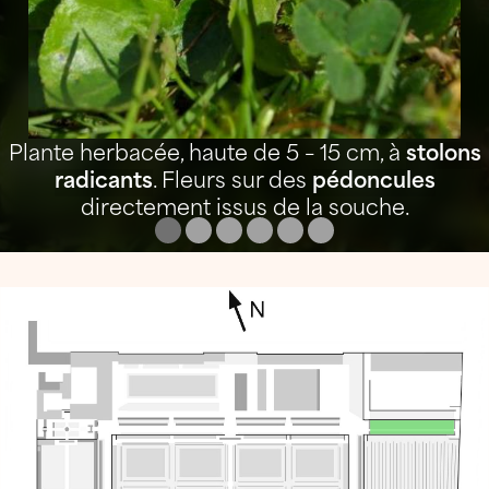
Plante herbacée, haute de 5 – 15 cm, à
stolons
radicants
. Fleurs sur des
pédoncules
directement issus de la souche.