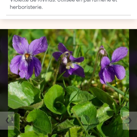
Violette de Rivinus. Utilisée en parfumerie et
herboristerie.
❮
❯